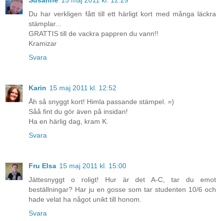
Susanne
15 maj 2011 kl. 12:29
Du har verkligen fått till ett härligt kort med många läckra
stämplar...
GRATTIS till de vackra pappren du vann!!
Kramizar
Svara
Karin
15 maj 2011 kl. 12:52
Åh så snyggt kort! Himla passande stämpel. =)
Såå fint du gör även på insidan!
Ha en härlig dag, kram K.
Svara
Fru Elsa
15 maj 2011 kl. 15:00
Jättesnyggt o roligt! Hur är det A-C, tar du emot
beställningar? Har ju en gosse som tar studenten 10/6 och
hade velat ha något unikt till honom.
Svara